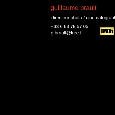
guillaume brault
directeur photo / cinematograp
+33 6 63 78 57 05
g.brault@free.fr