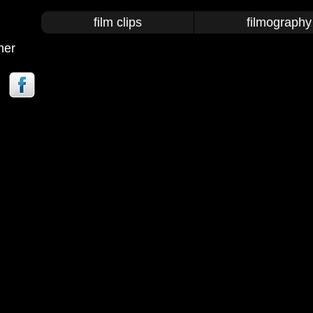
film clips
filmography 
her