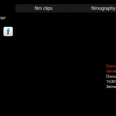
film clips
filmography 
her
Dorot
Géné
Docu
1h30
3ème