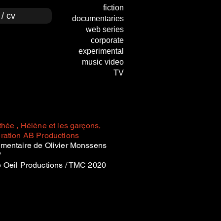
fiction
/ cv
documentaries
web series
corporate
experimental
music video
TV
hée , Hélène et les garçons,
ration AB Productions
ment
aire de Olivier Monssens
'
 Oeil Productions / TMC 2020