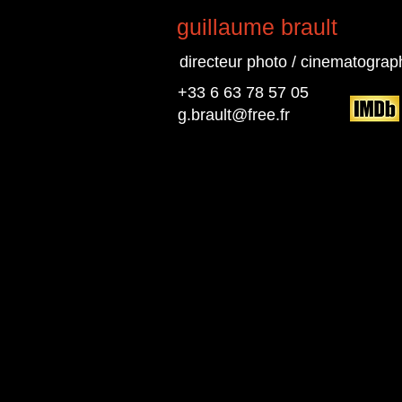
guillaume brault
directeur photo / cinematograp
+33 6 63 78 57 05
g.brault@free.fr