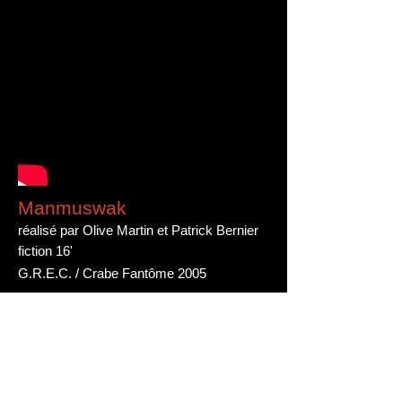
Manmuswak
réalisé par Olive Martin et Patrick Bernier
fiction 16'
G.R.E.C. / Crabe Fantôme 2005
Grand Prix du Jury Premiers Plan Angers
2006
Prix de la fiction Douarnenez 2006
Festival de Locarno 2005
Sélection Nationale Clermont-Ferrand 2006