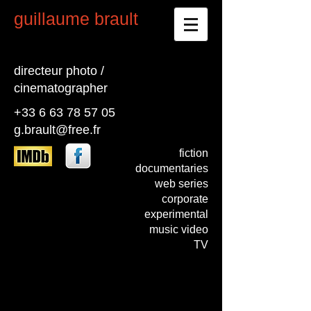
guillaume brault
directeur photo /
cinematographer
+33 6 63 78 57 05
g.brault@free.fr
fiction
documentaries
web series
corporate
experimental
music video
TV